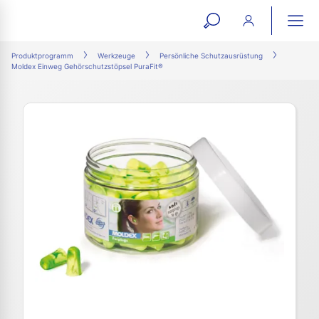
open
ope
search
mai
ation
Produktprogramm
Werkzeuge
Persönliche Schutzausrüstung
Moldex Einweg Gehörschutzstöpsel PuraFit®
form
navi