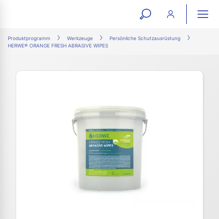
open
ope
search
mai
ation
Produktprogramm
Werkzeuge
Persönliche Schutzausrüstung
HERWE® ORANGE FRESH ABRASIVE WIPES
form
navi