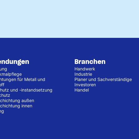
endungen
Branchen
tung
Handwerk
kmalpflege
Industrie
htungen für Metall und
Planer und Sachverständige
off
Investoren
hutz und -instandsetzung
Handel
chutz
chichtung außen
chichtung innen
ng