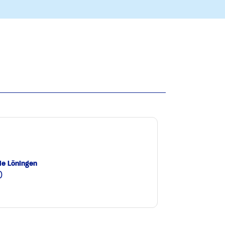
le Löningen
0
e