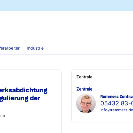
erarbeiter
Industrie
Zentrale
erksabdichtung
Zentrale
Remmers Zentra
gulierung der
05432 83-
info@remmers.d
ine