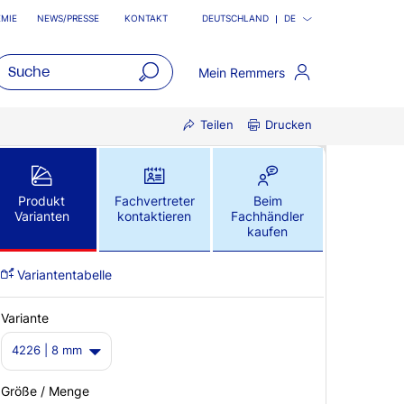
MIE
NEWS/PRESSE
KONTAKT
DEUTSCHLAND
DE
Mein Remmers
open
Teilen
Drucken
main
navigatio
Produkt
Fachvertreter
Beim
Varianten
kontaktieren
Fachhändler
kaufen
Variantentabelle
Variante
4226 | 8 mm
Größe / Menge