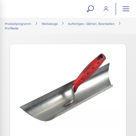
open
ope
search
mai
ation
Produktprogramm
Werkzeuge
Aufbringen, Glätten, Bearbeiten
Profilkelle
form
navi