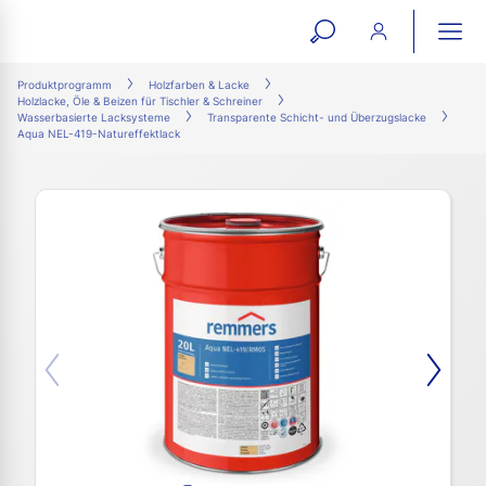
open
ope
search
mai
ation
Produktprogramm
Holzfarben & Lacke
Holzlacke, Öle & Beizen für Tischler & Schreiner
form
navi
Wasserbasierte Lacksysteme
Transparente Schicht- und Überzugslacke
Aqua NEL-419-Natureffektlack