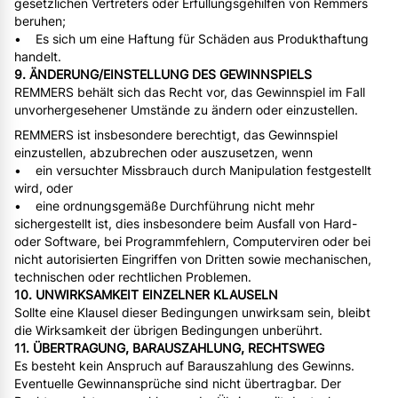
gesetzlichen Vertreters oder Erfüllungsgehilfen von Remmers
beruhen;
• Es sich um eine Haftung für Schäden aus Produkthaftung
handelt.
9. ÄNDERUNG/EINSTELLUNG DES GEWINNSPIELS
REMMERS behält sich das Recht vor, das Gewinnspiel im Fall
unvorhergesehener Umstände zu ändern oder einzustellen.
REMMERS ist insbesondere berechtigt, das Gewinnspiel
einzustellen, abzubrechen oder auszusetzen, wenn
• ein versuchter Missbrauch durch Manipulation festgestellt
wird, oder
• eine ordnungsgemäße Durchführung nicht mehr
sichergestellt ist, dies insbesondere beim Ausfall von Hard-
oder Software, bei Programmfehlern, Computerviren oder bei
nicht autorisierten Eingriffen von Dritten sowie mechanischen,
technischen oder rechtlichen Problemen.
10. UNWIRKSAMKEIT EINZELNER KLAUSELN
Sollte eine Klausel dieser Bedingungen unwirksam sein, bleibt
die Wirksamkeit der übrigen Bedingungen unberührt.
11. ÜBERTRAGUNG, BARAUSZAHLUNG, RECHTSWEG
Es besteht kein Anspruch auf Barauszahlung des Gewinns.
Eventuelle Gewinnansprüche sind nicht übertragbar. Der