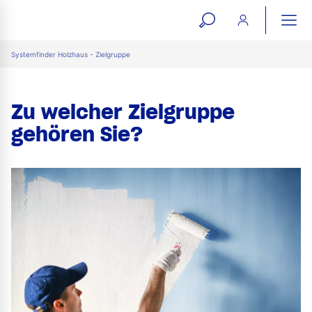
open
ope
search
mai
ation
Systemfinder Holzhaus - Zielgruppe
form
navi
Zu welcher Zielgruppe
gehören Sie?