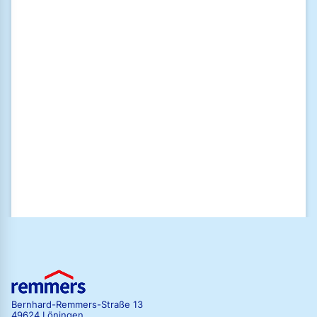
Ich bin damit einverstanden, dass meine Daten und mein
Nutzungsverhalten durch das Newsletter-Tracking elektronisch
gespeichert werden, um mir einen individualisierten Newsletter zu
übersenden. Mit dem Widerrufen der Einwilligung zum Erhalt der
Newsletter wird auch die Einwilligung zum vorgenannten Tracking
widerrufen.
Ich habe die
Datenschutzrichtlinien
der Remmers GmbH gelesen und
stimme diesen zu.
Zum Newsletter anmelden
Bernhard-Remmers-Straße 13
49624 Löningen