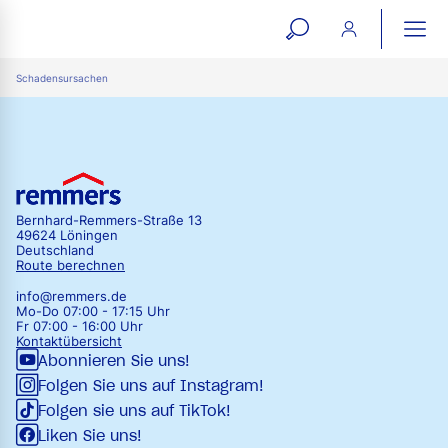
open
ope
search
mai
ation
Schadensursachen
form
navi
Bernhard-Remmers-Straße 13
49624 Löningen
Deutschland
Route berechnen
info@remmers.de
Mo-Do 07:00 - 17:15 Uhr
Fr 07:00 - 16:00 Uhr
Kontaktübersicht
Abonnieren Sie uns!
Folgen Sie uns auf Instagram!
Folgen sie uns auf TikTok!
Liken Sie uns!