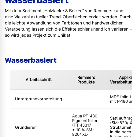
wasserbasiert
Mit dem Sortiment „Holzlacke & Beizen“ von Remmers kann
eine Vielzahl aktueller Trend-Oberflächen erzielt werden. Durch
die leichte Abwandlung von Farbtönen und handwerklicher
Verarbeitung lassen sich die Effekte schier unendlich variieren –
so wird jedes Projekt zum Unikat.
Wasserbasiert
Remmers
Applikati
Arbeitsschritt
Produkte
Verarbeitung
MDF foliert so
Untergrundvorbereitung
mit P-180 ans
Aqua PF-430-
Satt auftrage
Pigmentfüller
(SM-820/ XL-
(FT 43317
Grundieren
Strukturmittel 
+ 10 % SM-
in die noch n
820/ XL-
Fläche einstr