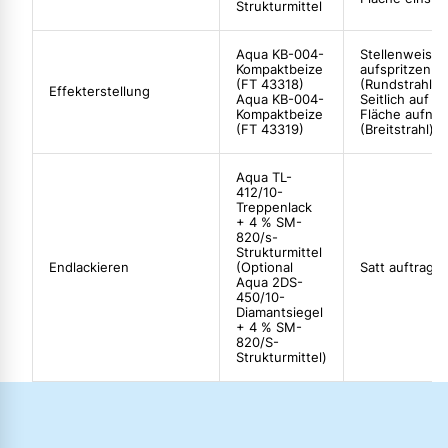
Strukturmittel
Aqua KB-004-
Stellenweise
Kompaktbeize
aufspritzen
(FT 43318)
(Rundstrahl)
Effekterstellung
Aqua KB-004-
Seitlich auf di
Kompaktbeize
Fläche aufneb
(FT 43319)
(Breitstrahl)
Aqua TL-
412/10-
Treppenlack
+ 4 % SM-
820/s-
Strukturmittel
Endlackieren
(Optional
Satt auftrage
Aqua 2DS-
450/10-
Diamantsiegel
+ 4 % SM-
820/S-
Strukturmittel)