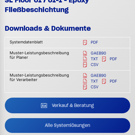
SL Floor 01 / 01-1 - Epoxy
Fließbeschichtung
Downloads & Dokumente
Systemdatenblatt
PDF
Muster-Leistungsbeschreibung
GAEB90
für Planer
TXT
PDF
CSV
Muster-Leistungsbeschreibung
GAEB90
für Verarbeiter
TXT
PDF
CSV
Verkauf & Beratung
Alle Systemlösungen