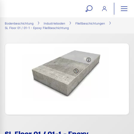
open
ope
search
mai
ation
Bodenbeschichtung
Industrieboden
Fließbeschichtungen
SL Floor 01 / 01-1 - Epoxy Fließbeschichtung
form
navi