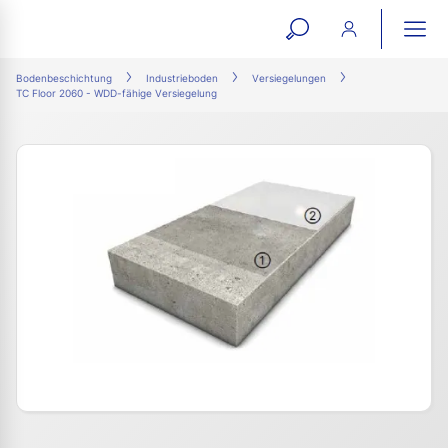
open
ope
search
mai
ation
Bodenbeschichtung
Industrieboden
Versiegelungen
TC Floor 2060 - WDD-fähige Versiegelung
form
navi