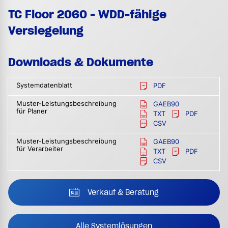
TC Floor 2060 - WDD-fähige
Versiegelung
Downloads & Dokumente
Systemdatenblatt
PDF
Muster-Leistungsbeschreibung
GAEB90
für Planer
TXT
PDF
CSV
Muster-Leistungsbeschreibung
GAEB90
für Verarbeiter
TXT
PDF
CSV
Verkauf & Beratung
Alle Systemlösungen