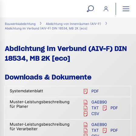
open
ope
search
mai
ation
Bauwerksabdichtung
Abdichtung von Innenräumen (AIV-F)
Abdichtung im Verbund (AIV-F) DIN 18534, MB 2K [eco]
form
navi
Abdichtung im Verbund (AIV-F) DIN
18534, MB 2K [eco]
Downloads & Dokumente
Systemdatenblatt
PDF
Muster-Leistungsbeschreibung
GAEB90
für Planer
TXT
PDF
CSV
Muster-Leistungsbeschreibung
GAEB90
für Verarbeiter
TXT
PDF