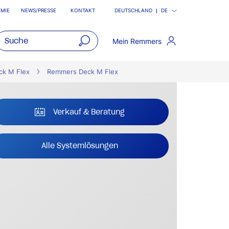
MIE
NEWS/PRESSE
KONTAKT
DEUTSCHLAND
DE
Mein Remmers
open
main
ck M Flex
Remmers Deck M Flex
navigatio
Verkauf & Beratung
Alle Systemlösungen