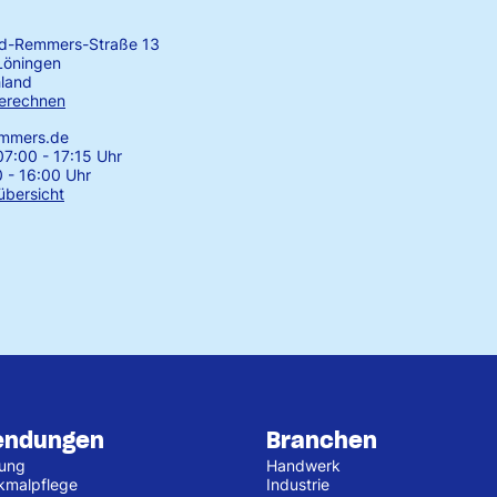
rd-Remmers-Straße 13
Löningen
land
erechnen
emmers.de
7:00 - 17:15 Uhr
0 - 16:00 Uhr
übersicht
endungen
Branchen
tung
Handwerk
kmalpflege
Industrie