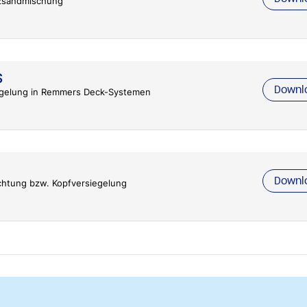
zsandmischung
S
Downl
egelung in Remmers Deck-Systemen
Downl
ichtung bzw. Kopfversiegelung