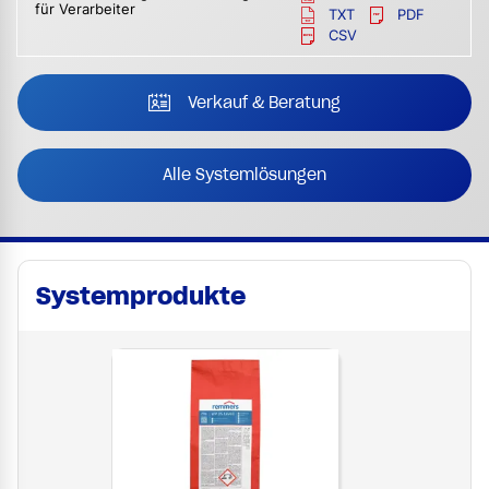
für Verarbeiter
TXT
PDF
CSV
Verkauf & Beratung
Alle Systemlösungen
Systemprodukte