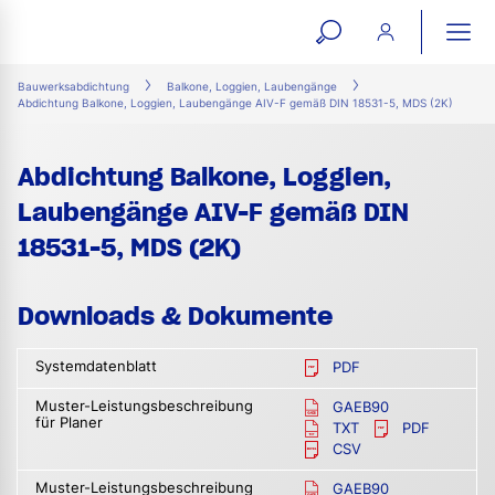
open
ope
search
mai
ation
Bauwerksabdichtung
Balkone, Loggien, Laubengänge
Abdichtung Balkone, Loggien, Laubengänge AIV-F gemäß DIN 18531-5, MDS (2K)
form
navi
Abdichtung Balkone, Loggien,
Laubengänge AIV-F gemäß DIN
18531-5, MDS (2K)
Downloads & Dokumente
Systemdatenblatt
PDF
Muster-Leistungsbeschreibung
GAEB90
für Planer
TXT
PDF
CSV
Muster-Leistungsbeschreibung
GAEB90