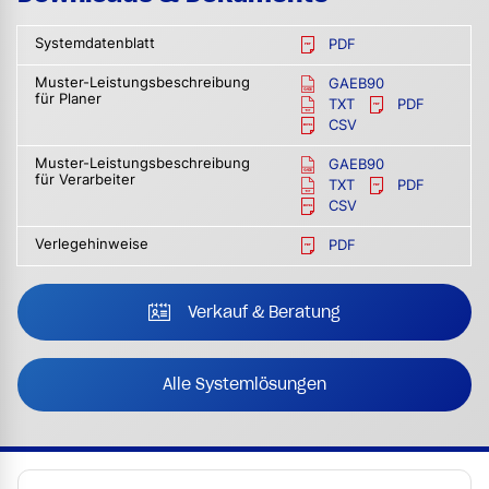
Systemdatenblatt
PDF
Muster-Leistungsbeschreibung
GAEB90
für Planer
TXT
PDF
CSV
Muster-Leistungsbeschreibung
GAEB90
für Verarbeiter
TXT
PDF
CSV
Verlegehinweise
PDF
Verkauf & Beratung
Alle Systemlösungen