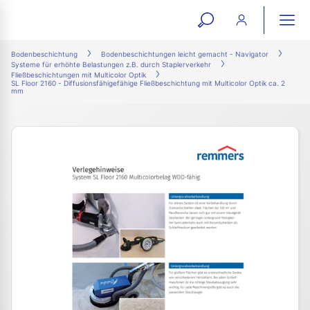
open
ope
search
mai
ation
Bodenbeschichtung
Bodenbeschichtungen leicht gemacht - Navigator
Systeme für erhöhte Belastungen z.B. durch Staplerverkehr
form
navi
Fließbeschichtungen mit Multicolor Optik
SL Floor 2160 - Diffusionsfähigefähige Fließbeschichtung mit Multicolor Optik ca. 2
mm