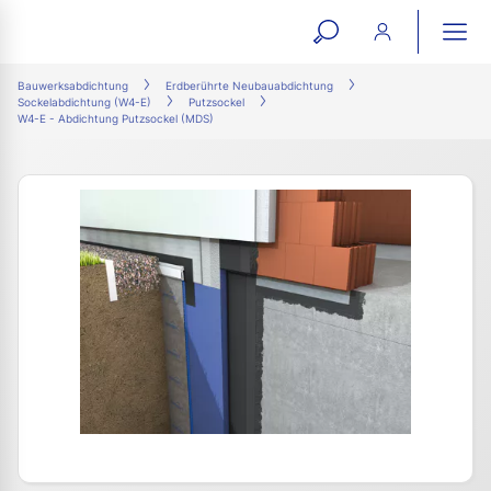
open
ope
search
mai
ation
Bauwerksabdichtung
Erdberührte Neubauabdichtung
Sockelabdichtung (W4-E)
Putzsockel
form
navi
W4-E - Abdichtung Putzsockel (MDS)