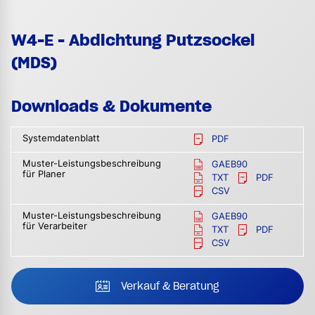
W4-E - Abdichtung Putzsockel
(MDS)
Downloads & Dokumente
Systemdatenblatt
PDF
Muster-Leistungsbeschreibung
GAEB90
für Planer
TXT
PDF
CSV
Muster-Leistungsbeschreibung
GAEB90
für Verarbeiter
TXT
PDF
CSV
Verkauf & Beratung