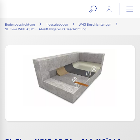
open
ope
search
mai
ation
Bodenbeschichtung
Industrieboden
WHG Beschichtungen
SL Floor WHG AS 01-- Ableitfähige WHG Beschichtung
form
navi