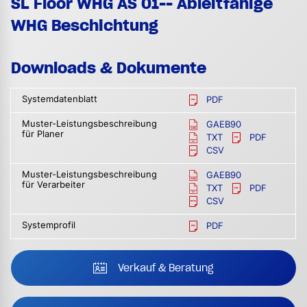
SL Floor WHG AS 01-- Ableitfähige
WHG Beschichtung
Downloads & Dokumente
Systemdatenblatt
PDF
Muster-Leistungsbeschreibung
GAEB90
für Planer
TXT
PDF
CSV
Muster-Leistungsbeschreibung
GAEB90
für Verarbeiter
TXT
PDF
CSV
Systemprofil
PDF
Verkauf & Beratung