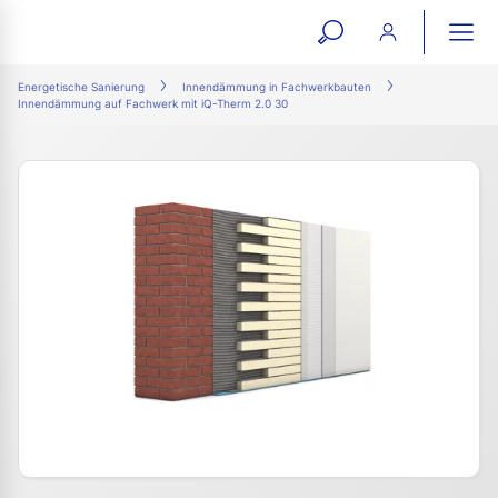
open
ope
search
mai
ation
Energetische Sanierung
Innendämmung in Fachwerkbauten
Innendämmung auf Fachwerk mit iQ-Therm 2.0 30
form
navi