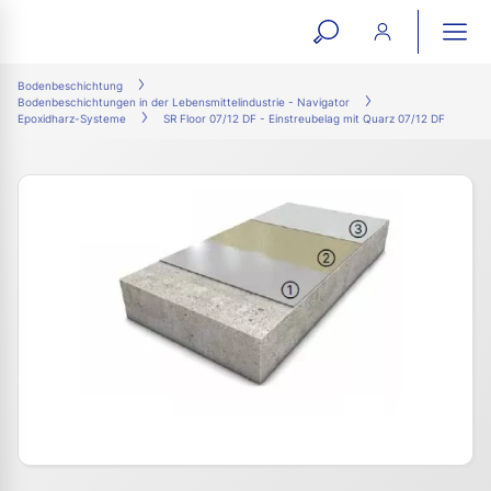
open
ope
search
mai
ation
Bodenbeschichtung
Bodenbeschichtungen in der Lebensmittelindustrie - Navigator
form
navi
Epoxidharz-Systeme
SR Floor 07/12 DF - Einstreubelag mit Quarz 07/12 DF