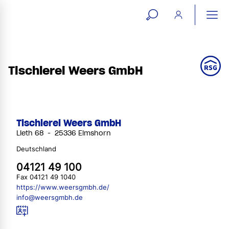
open
ope
search
mai
ation
form
navi
Tischlerei Weers GmbH
Tischlerei Weers GmbH
Lieth 68 - 25336 Elmshorn
Deutschland
04121 49 100
Fax 04121 49 1040
https://www.weersgmbh.de/
info@weersgmbh.de