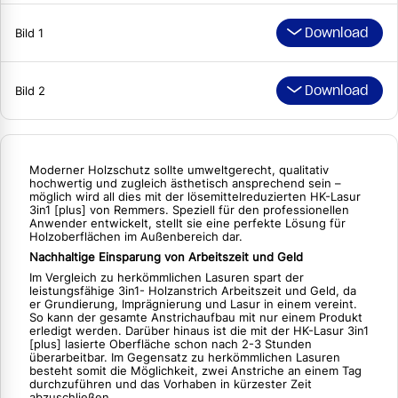
Download
Bild 1
Download
Bild 2
Moderner Holzschutz sollte umweltgerecht, qualitativ
hochwertig und zugleich ästhetisch ansprechend sein –
möglich wird all dies mit der lösemittelreduzierten HK-Lasur
3in1 [plus] von Remmers. Speziell für den professionellen
Anwender entwickelt, stellt sie eine perfekte Lösung für
Holzoberflächen im Außenbereich dar.
Nachhaltige Einsparung von Arbeitszeit und Geld
Im Vergleich zu herkömmlichen Lasuren spart der
leistungsfähige 3in1- Holzanstrich Arbeitszeit und Geld, da
er Grundierung, Imprägnierung und Lasur in einem vereint.
So kann der gesamte Anstrichaufbau mit nur einem Produkt
erledigt werden. Darüber hinaus ist die mit der HK-Lasur 3in1
[plus] lasierte Oberfläche schon nach 2-3 Stunden
überarbeitbar. Im Gegensatz zu herkömmlichen Lasuren
besteht somit die Möglichkeit, zwei Anstriche an einem Tag
durchzuführen und das Vorhaben in kürzester Zeit
abzuschließen.