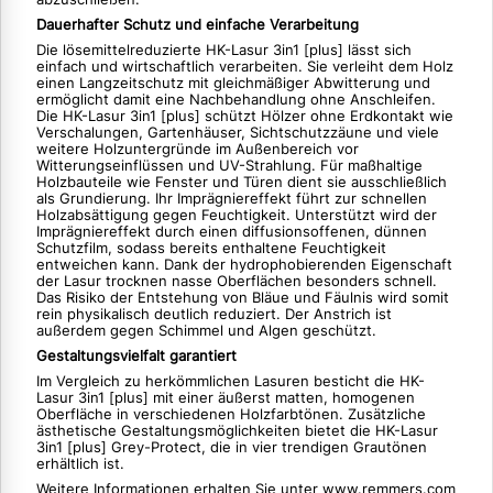
Dauerhafter Schutz und einfache Verarbeitung
Die lösemittelreduzierte HK-Lasur 3in1 [plus] lässt sich
einfach und wirtschaftlich verarbeiten. Sie verleiht dem Holz
einen Langzeitschutz mit gleichmäßiger Abwitterung und
ermöglicht damit eine Nachbehandlung ohne Anschleifen.
Die HK-Lasur 3in1 [plus] schützt Hölzer ohne Erdkontakt wie
Verschalungen, Gartenhäuser, Sichtschutzzäune und viele
weitere Holzuntergründe im Außenbereich vor
Witterungseinflüssen und UV-Strahlung. Für maßhaltige
Holzbauteile wie Fenster und Türen dient sie ausschließlich
als Grundierung. Ihr Imprägniereffekt führt zur schnellen
Holzabsättigung gegen Feuchtigkeit. Unterstützt wird der
Imprägniereffekt durch einen diffusionsoffenen, dünnen
Schutzfilm, sodass bereits enthaltene Feuchtigkeit
entweichen kann. Dank der hydrophobierenden Eigenschaft
der Lasur trocknen nasse Oberflächen besonders schnell.
Das Risiko der Entstehung von Bläue und Fäulnis wird somit
rein physikalisch deutlich reduziert. Der Anstrich ist
außerdem gegen Schimmel und Algen geschützt.
Gestaltungsvielfalt garantiert
Im Vergleich zu herkömmlichen Lasuren besticht die HK-
Lasur 3in1 [plus] mit einer äußerst matten, homogenen
Oberfläche in verschiedenen Holzfarbtönen. Zusätzliche
ästhetische Gestaltungsmöglichkeiten bietet die HK-Lasur
3in1 [plus] Grey-Protect, die in vier trendigen Grautönen
erhältlich ist.
Weitere Informationen erhalten Sie unter www.remmers.com