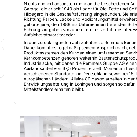
Nichts erinnert ansonsten mehr an die bescheidenen A
Garage, die er seit 1949 als Lager für Öle, Fette und Se
Hildegard in die Geschäftsführung eingebunden. Sie erleb
Richtung Farben, Lacke und Abdichtungsmittel erweiter
gehörte jene, den 1988 ins Unternehmen tretenden Schw
Führungsaufgaben vorzubereiten - er vertritt die Inter
Aufsichtsratsvorsitzender.
In den zurückliegenden Jahrzehnten ist Remmers kontinu
Dabei kommt es regelmäßig seinem Anspruch nach, neb
Produktsystemen den Kunden einen umfassenden Service
Kernkompetenzen gehören weiterhin Bautenschutzproduk
Industrielacke, mit denen die Remmers Gruppe AG einen
Auslandsanteil von 37,5 Prozent erzielt. Momentan besc
verschiedenen Standorten in Deutschland sowie bei 16 T
europäischen Ländern. Alleine 80 davon arbeiten in de
Entwicklungsabteilung in Löningen und sorgen so dafür,
Mittelständlers erhalten bleibt.