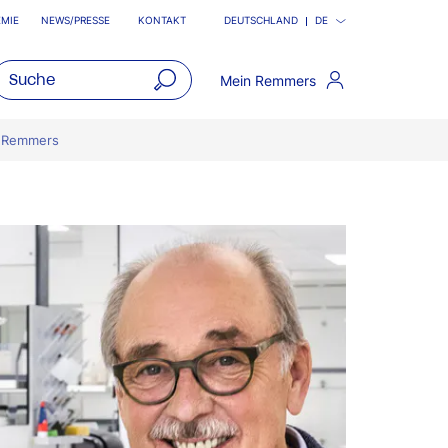
MIE
NEWS/PRESSE
KONTAKT
DEUTSCHLAND
DE
Mein Remmers
open
main
i Remmers
navigatio