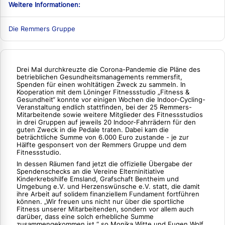
Weitere Informationen:
Die Remmers Gruppe
Drei Mal durchkreuzte die Corona-Pandemie die Pläne des
betrieblichen Gesundheitsmanagements remmersfit,
Spenden für einen wohltätigen Zweck zu sammeln. In
Kooperation mit dem Löninger Fitnessstudio „Fitness &
Gesundheit“ konnte vor einigen Wochen die Indoor-Cycling-
Veranstaltung endlich stattfinden, bei der 25 Remmers-
Mitarbeitende sowie weitere Mitglieder des Fitnessstudios
in drei Gruppen auf jeweils 20 Indoor-Fahrrädern für den
guten Zweck in die Pedale traten. Dabei kam die
beträchtliche Summe von 6.000 Euro zustande - je zur
Hälfte gesponsert von der Remmers Gruppe und dem
Fitnessstudio.
In dessen Räumen fand jetzt die offizielle Übergabe der
Spendenschecks an die Vereine Elterninitiative
Kinderkrebshilfe Emsland, Grafschaft Bentheim und
Umgebung e.V. und Herzenswünsche e.V. statt, die damit
ihre Arbeit auf solidem finanziellem Fundament fortführen
können. „Wir freuen uns nicht nur über die sportliche
Fitness unserer Mitarbeitenden, sondern vor allem auch
darüber, dass eine solch erhebliche Summe
zusammengekommen ist.“ so Monika Witte und Eugen Wolf