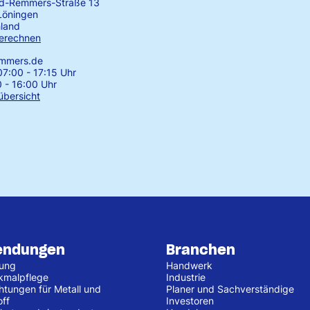
rd-Remmers-Straße 13
Löningen
land
erechnen
emmers.de
7:00 - 17:15 Uhr
0 - 16:00 Uhr
übersicht
endungen
Branchen
tung
Handwerk
kmalpflege
Industrie
htungen für Metall und
Planer und Sachverständige
off
Investoren