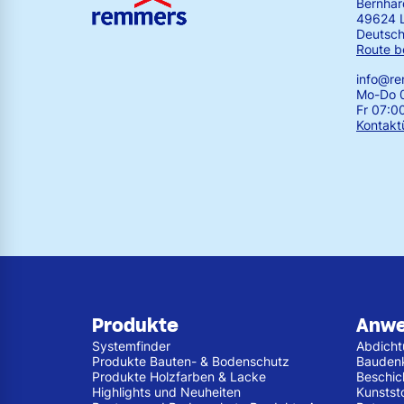
Bernha
49624 
Deutsch
Route b
info@r
Mo-Do 0
Fr 07:0
Kontakt
Produkte
Anw
Systemfinder
Abdich
Produkte Bauten- & Bodenschutz
Bauden
Produkte Holzfarben & Lacke
Beschic
Highlights und Neuheiten
Kunstst