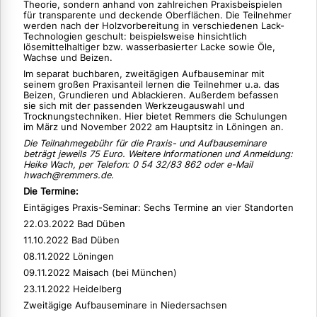
Theorie, sondern anhand von zahlreichen Praxisbeispielen
für transparente und deckende Oberflächen. Die Teilnehmer
werden nach der Holzvorbereitung in verschiedenen Lack-
Technologien geschult: beispielsweise hinsichtlich
lösemittelhaltiger bzw. wasserbasierter Lacke sowie Öle,
Wachse und Beizen.
Im separat buchbaren, zweitägigen Aufbauseminar mit
seinem großen Praxisanteil lernen die Teilnehmer u.a. das
Beizen, Grundieren und Ablackieren. Außerdem befassen
sie sich mit der passenden Werkzeugauswahl und
Trocknungstechniken. Hier bietet Remmers die Schulungen
im März und November 2022 am Hauptsitz in Löningen an.
Die Teilnahmegebühr für die Praxis- und Aufbauseminare
beträgt jeweils 75 Euro. Weitere Informationen und Anmeldung:
Heike Wach, per Telefon: 0 54 32/83 862 oder e-Mail
hwach@remmers.de.
Die Termine:
Eintägiges Praxis-Seminar: Sechs Termine an vier Standorten
22.03.2022 Bad Düben
11.10.2022 Bad Düben
08.11.2022 Löningen
09.11.2022 Maisach (bei München)
23.11.2022 Heidelberg
Zweitägige Aufbauseminare in Niedersachsen