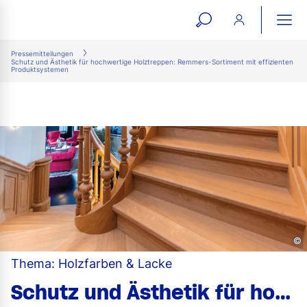
open
ope
search
mai
ation
Pressemitteilungen
Schutz und Ästhetik für hochwertige Holztreppen: Remmers-Sortiment mit effizienten
form
navi
Produktsystemen
©
Thema: Holzfarben & Lacke
Schutz und Ästhetik für hochwertige Holztreppen