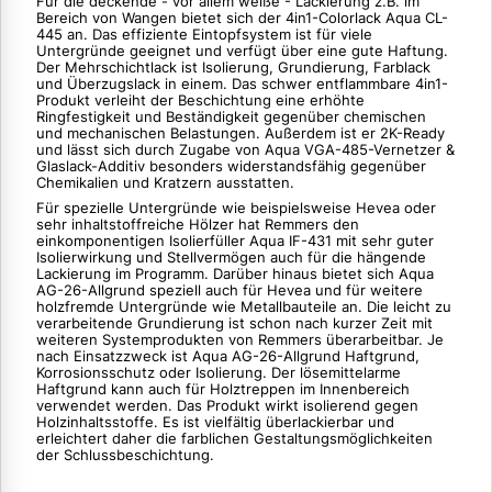
Für die deckende - vor allem weiße - Lackierung z.B. im
Bereich von Wangen bietet sich der 4in1-Colorlack Aqua CL-
445 an. Das effiziente Eintopfsystem ist für viele
Untergründe geeignet und verfügt über eine gute Haftung.
Der Mehrschichtlack ist Isolierung, Grundierung, Farblack
und Überzugslack in einem. Das schwer entflammbare 4in1-
Produkt verleiht der Beschichtung eine erhöhte
Ringfestigkeit und Beständigkeit gegenüber chemischen
und mechanischen Belastungen. Außerdem ist er 2K-Ready
und lässt sich durch Zugabe von Aqua VGA-485-Vernetzer &
Glaslack-Additiv besonders widerstandsfähig gegenüber
Chemikalien und Kratzern ausstatten.
Für spezielle Untergründe wie beispielsweise Hevea oder
sehr inhaltstoffreiche Hölzer hat Remmers den
einkomponentigen Isolierfüller Aqua IF-431 mit sehr guter
Isolierwirkung und Stellvermögen auch für die hängende
Lackierung im Programm. Darüber hinaus bietet sich Aqua
AG-26-Allgrund speziell auch für Hevea und für weitere
holzfremde Untergründe wie Metallbauteile an. Die leicht zu
verarbeitende Grundierung ist schon nach kurzer Zeit mit
weiteren Systemprodukten von Remmers überarbeitbar. Je
nach Einsatzzweck ist Aqua AG-26-Allgrund Haftgrund,
Korrosionsschutz oder Isolierung. Der lösemittelarme
Haftgrund kann auch für Holztreppen im Innenbereich
verwendet werden. Das Produkt wirkt isolierend gegen
Holzinhaltsstoffe. Es ist vielfältig überlackierbar und
erleichtert daher die farblichen Gestaltungsmöglichkeiten
der Schlussbeschichtung.