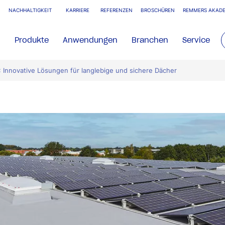
NACHHALTIGKEIT
KARRIERE
REFERENZEN
BROSCHÜREN
REMMERS AKADE
Produkte
Anwendungen
Branchen
Service
Innovative Lösungen für langlebige und sichere Dächer