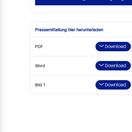
Pressemitteilung hier herunterladen
Download
PDF
Download
Word
Download
Bild 1