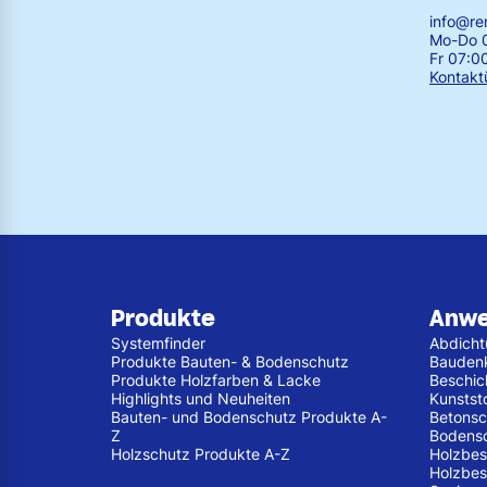
info@r
Mo-Do 0
Fr 07:0
Kontakt
Produkte
Anw
Systemfinder
Abdich
Produkte Bauten- & Bodenschutz
Bauden
Produkte Holzfarben & Lacke
Beschic
Highlights und Neuheiten
Kunstst
Bauten- und Bodenschutz Produkte A-
Betonsc
Z
Bodens
Holzschutz Produkte A-Z
Holzbes
Holzbes