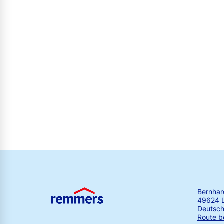
Bernha
49624 
Deutsch
Route b