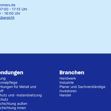
emmers.de
7:00 - 17:15 Uhr
0 - 16:00 Uhr
übersicht
endungen
Branchen
tung
Handwerk
kmalpflege
Industrie
htungen für Metall und
Planer und Sachverständige
off
Investoren
hutz und -instandsetzung
Handel
chutz
chichtung außen
chichtung innen