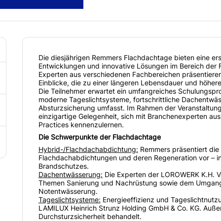
Die diesjährigen Remmers Flachdachtage bieten eine ers
Entwicklungen und innovative Lösungen im Bereich der 
Experten aus verschiedenen Fachbereichen präsentieren 
Einblicke, die zu einer längeren Lebensdauer und höher
Die Teilnehmer erwartet ein umfangreiches Schulungsp
moderne Tageslichtsysteme, fortschrittliche Dachentw
Absturzsicherung umfasst. Im Rahmen der Veranstaltun
einzigartige Gelegenheit, sich mit Branchenexperten au
Practices kennenzulernen.
Die Schwerpunkte der Flachdachtage
Hybrid-/Flachdachabdichtung:
Remmers präsentiert die 
Flachdachabdichtungen und deren Regeneration vor – i
Brandschutzes.
Dachentwässerung:
Die Experten der LOROWERK K.H. V
Themen Sanierung und Nachrüstung sowie dem Umgang 
Notentwässerung.
Tageslichtsysteme:
Energieeffizienz und Tageslichtnutzu
LAMILUX Heinrich Strunz Holding GmbH & Co. KG. Auß
Durchsturzsicherheit behandelt.