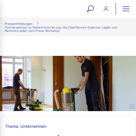
open
ope
search
mai
ation
Pressemitteilungen
Partnerseminar zu Parkettrenovierung: Die Oberflächen-Experten Lägler und
form
navi
Remmers laden zum Praxis-Workshop
©
Thema: Unternehmen