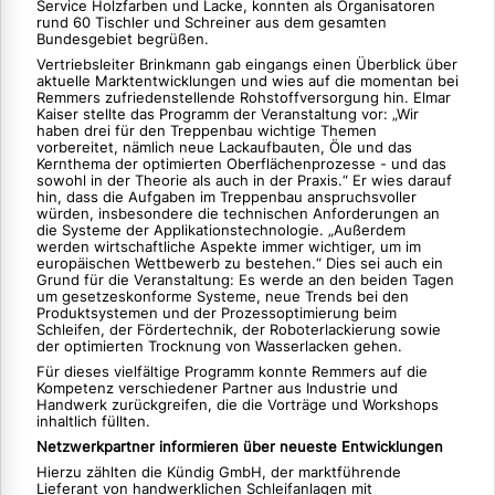
Service Holzfarben und Lacke, konnten als Organisatoren
rund 60 Tischler und Schreiner aus dem gesamten
Bundesgebiet begrüßen.
Vertriebsleiter Brinkmann gab eingangs einen Überblick über
aktuelle Marktentwicklungen und wies auf die momentan bei
Remmers zufriedenstellende Rohstoffversorgung hin. Elmar
Kaiser stellte das Programm der Veranstaltung vor: „Wir
haben drei für den Treppenbau wichtige Themen
vorbereitet, nämlich neue Lackaufbauten, Öle und das
Kernthema der optimierten Oberflächenprozesse - und das
sowohl in der Theorie als auch in der Praxis.“ Er wies darauf
hin, dass die Aufgaben im Treppenbau anspruchsvoller
würden, insbesondere die technischen Anforderungen an
die Systeme der Applikationstechnologie. „Außerdem
werden wirtschaftliche Aspekte immer wichtiger, um im
europäischen Wettbewerb zu bestehen.“ Dies sei auch ein
Grund für die Veranstaltung: Es werde an den beiden Tagen
um gesetzeskonforme Systeme, neue Trends bei den
Produktsystemen und der Prozessoptimierung beim
Schleifen, der Fördertechnik, der Roboterlackierung sowie
der optimierten Trocknung von Wasserlacken gehen.
Für dieses vielfältige Programm konnte Remmers auf die
Kompetenz verschiedener Partner aus Industrie und
Handwerk zurückgreifen, die die Vorträge und Workshops
inhaltlich füllten.
Netzwerkpartner informieren über neueste Entwicklungen
Hierzu zählten die Kündig GmbH, der marktführende
Lieferant von handwerklichen Schleifanlagen mit