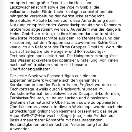
entsprechend großer Expertise im Holz- und
Lackzwischenschliff sowie die Woelm GmbH, die
vollautomatische Fördertechnikanlagen anbietet und die
hängende Verarbeitung der Werkstücke ermöglicht.
Betriebliche Abläufe können auf diese Anforderung durch
Nutzung entsprechender Wasserlackprodukte von Remmers
problemlos abgestimmt werden. Außerdem war die Range &
Heine GmbH vertreten, die ihre Kunden darin unterstützt,
bewährte Prozessschritte aus dem Holzfensterbau und der
-Lackierung auf den Treppenbau anzuwenden. Schließlich
kam auch ein Referent der Firma Gropper GmbH zu Wort, die
sich auf zeitsparende Halogen- und IR-Trocknungs-
Technologien spezialisiert hat. Die Halogentrocknung lässt
das Wasserlacksystem bei optimaler Einstellung „von innen
nach außen“ trocknen und erzielt bessere
Oberflächenqualitäten.
Der erste Block von Fachvorträgen aus diesem
Expertennetzwerk widmete sich den genannten
Kernkompetenzen der Partnerfirmen. Ergänzt wurden die
Fachvorträge jeweils durch Praxisvorführungen im
Workshop-Format, beispielsweise zu Decopaint-konformen,
Farblackaufbauten, zu neuen Lacken und ölbasierten
Systemen für natürliche Oberflächen sowie zu optimierten
Oberflächenprozessen. In diesen Workshops wurde auch ein
Entwicklungshighlight von Remmers präsentiert: das neue
Aqua HWS-712-Hartwachs-Siegel [eco] - ein Produkt auf
Basis erneuerbarer Rohstoffe mit herausragenden
Beständigkeiten und einfachster Verarbeitung für den
Anwender.