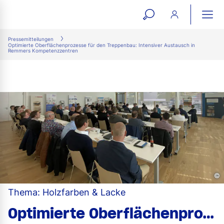
open
ope
search
mai
ation
Pressemitteilungen
Optimierte Oberflächenprozesse für den Treppenbau: Intensiver Austausch in
form
navi
Remmers Kompetenzzentren
©
Thema: Holzfarben & Lacke
Optimierte Oberflächenprozesse für den Treppenbau