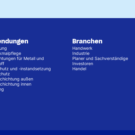
endungen
Branchen
tung
Handwerk
kmalpflege
Industrie
htungen für Metall und
Planer und Sachverständige
off
Investoren
hutz und -instandsetzung
Handel
chutz
chichtung außen
chichtung innen
ng