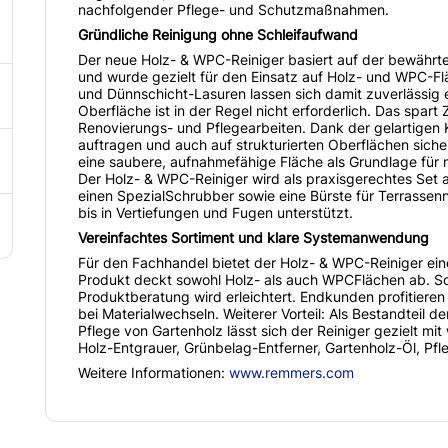
nachfolgender Pflege- und Schutzmaßnahmen.
Gründliche Reinigung ohne Schleifaufwand
Der neue Holz- & WPC-Reiniger basiert auf der bewährt
und wurde gezielt für den Einsatz auf Holz- und WPC-Fl
und Dünnschicht-Lasuren lassen sich damit zuverlässig e
Oberfläche ist in der Regel nicht erforderlich. Das spart
Renovierungs- und Pflegearbeiten. Dank der gelartigen K
auftragen und auch auf strukturierten Oberflächen sich
eine saubere, aufnahmefähige Fläche als Grundlage für
Der Holz- & WPC-Reiniger wird als praxisgerechtes Set
einen SpezialSchrubber sowie eine Bürste für Terrassenn
bis in Vertiefungen und Fugen unterstützt.
Vereinfachtes Sortiment und klare Systemanwendung
Für den Fachhandel bietet der Holz- & WPC-Reiniger ei
Produkt deckt sowohl Holz- als auch WPCFlächen ab. So
Produktberatung wird erleichtert. Endkunden profitier
bei Materialwechseln. Weiterer Vorteil: Als Bestandteil
Pflege von Gartenholz lässt sich der Reiniger gezielt mi
Holz-Entgrauer, Grünbelag-Entferner, Gartenholz-Öl, Pf
Weitere Informationen:
www.remmers.com