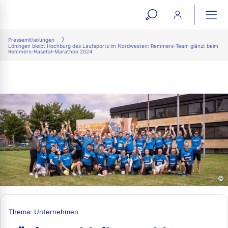
open
ope
search
mai
ation
Pressemitteilungen
Löningen bleibt Hochburg des Laufsports im Nordwesten: Remmers-Team glänzt beim
form
navi
Remmers-Hasetal-Marathon 2024
©
Thema: Unternehmen