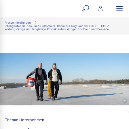
open
ope
search
mai
ation
Pressemitteilungen
Intelligenter Bauten- und Holzschutz: Remmers zeigt auf der DACH + HOLZ
form
navi
leistungsfähige und langlebige Produktentwicklungen für Dach und Fassade
©
Thema: Unternehmen