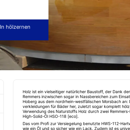
ln hölzernen
Holz ist ein vielseitiger natürlicher Baustoff, der Dank
Remmers inzwischen sogar in Nassbereichen zum Einsat
Hoberg aus dem nordrhein-westfälischen Morsbach an: De
verkleidungen für Bäder her, zuletzt sogar komplett hö
Verwendung des Naturstoffs Holz durch zwei Remmers
High-Solid-Öl HSO-118 [eco].
Das vom Profi zur Versiegelung benutzte HWS-112-Hartw
wie ein Öl und so sicher wie ein Lack. Zudem ist es unive