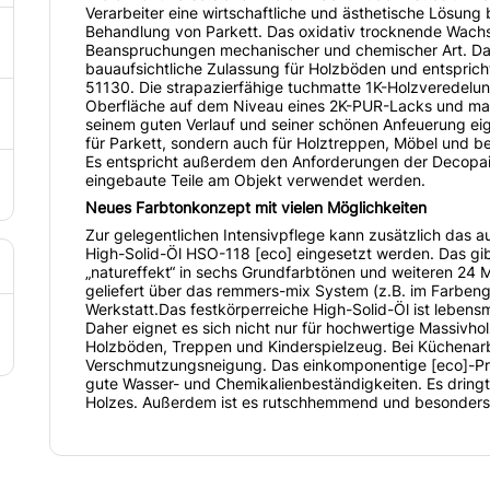
Verarbeiter eine wirtschaftliche und ästhetische Lösung 
Behandlung von Parkett. Das oxidativ trocknende Wachs
Beanspruchungen mechanischer und chemischer Art. Darü
bauaufsichtliche Zulassung für Holzböden und entspr
51130. Die strapazierfähige tuchmatte 1K-Holzveredelun
Oberfläche auf dem Niveau eines 2K-PUR-Lacks und macht
seinem guten Verlauf und seiner schönen Anfeuerung ei
für Parkett, sondern auch für Holztreppen, Möbel und b
Es entspricht außerdem den Anforderungen der Decopaint
eingebaute Teile am Objekt verwendet werden.
Neues Farbtonkonzept mit vielen Möglichkeiten
Zur gelegentlichen Intensivpflege kann zusätzlich das
High-Solid-Öl HSO-118 [eco] eingesetzt werden. Das gibt
„natureffekt“ in sechs Grundfarbtönen und weiteren 24 M
geliefert über das remmers-mix System (z.B. im Farben
Werkstatt.Das festkörperreiche High-Solid-Öl ist lebensmi
Daher eignet es sich nicht nur für hochwertige Massivho
Holzböden, Treppen und Kinderspielzeug. Bei Küchenarbe
Verschmutzungsneigung. Das einkomponentige [eco]-Prod
gute Wasser- und Chemikalienbeständigkeiten. Es dringt t
Holzes. Außerdem ist es rutschhemmend und besonders