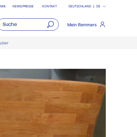
MIE
NEWS/PRESSE
KONTAKT
DEUTSCHLAND
DE
Mein Remmers
open
main
zuber
navigatio