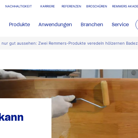
NACHHALTIGKEIT
KARRIERE
REFERENZEN
BROSCHÜREN
REMMERS AKADE
Produkte
Anwendungen
Branchen
Service
s nur gut aussehen: Zwei Remmers-Produkte veredeln hölzernen Bade
 kann