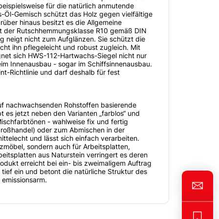
beispielsweise für die natürlich anmutende
-Öl-Gemisch schützt das Holz gegen vielfältige
ber hinaus besitzt es die Allgemeine
icht der Rutschhemmungsklasse R10 gemäß DIN
g neigt nicht zum Aufglänzen. Sie schützt die
 ihn pflegeleicht und robust zugleich. Mit
gnet sich HWS-112-Hartwachs-Siegel nicht nur
eim Innenausbau - sogar im Schiffsinnenausbau.
-Richtlinie und darf deshalb für fest
 auf nachwachsenden Rohstoffen basierende
 es jetzt neben den Varianten „farblos“ und
ischfarbtönen - wahlweise fix und fertig
großhandel) oder zum Abmischen in der
ttelecht und lässt sich einfach verarbeiten.
lzmöbel, sondern auch für Arbeitsplatten,
itsplatten aus Naturstein verringert es deren
ukt erreicht bei ein- bis zweimaligem Auftrag
ief ein und betont die natürliche Struktur des
 emissionsarm.