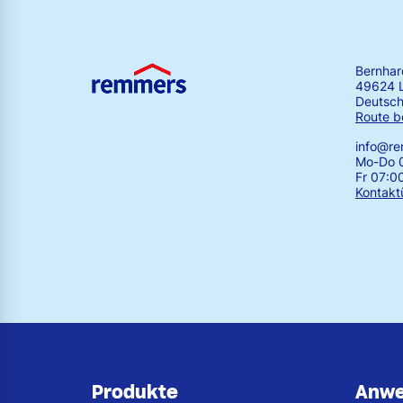
Bernha
49624 
Deutsch
Route b
info@r
Mo-Do 0
Fr 07:0
Kontakt
Produkte
Anw