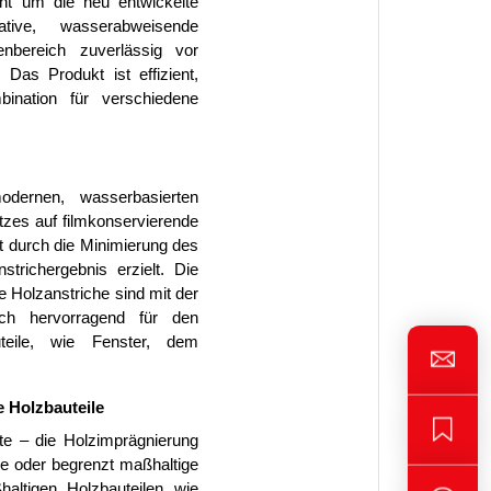
t um die neu entwickelte
tive, wasserabweisende
nbereich zuverlässig vor
 Das Produkt ist effizient,
bination für verschiedene
odernen, wasserbasierten
tzes auf filmkonservierende
t durch die Minimierung des
trichergebnis erzielt. Die
 Holzanstriche sind mit der
ich hervorragend für den
eile, wie Fenster, dem
 Holzbauteile
te – die Holzimprägnierung
ile oder begrenzt maßhaltige
altigen Holzbauteilen wie