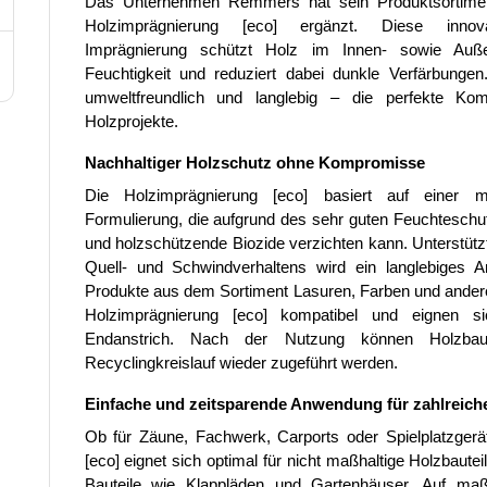
Das Unternehmen Remmers hat sein Produktsortimen
Holzimprägnierung [eco] ergänzt. Diese innova
Imprägnierung schützt Holz im Innen- sowie Auße
Feuchtigkeit und reduziert dabei dunkle Verfärbungen.
umweltfreundlich und langlebig – die perfekte Kom
Holzprojekte.
Nachhaltiger Holzschutz ohne Kompromisse
Die Holzimprägnierung [eco] basiert auf einer m
Formulierung, die aufgrund des sehr guten Feuchteschu
und holzschützende Biozide verzichten kann. Unterstütz
Quell- und Schwindverhaltens wird ein langlebiges Ans
Produkte aus dem Sortiment Lasuren, Farben und andere
Holzimprägnierung [eco] kompatibel und eignen s
Endanstrich. Nach der Nutzung können Holzbaut
Recyclingkreislauf wieder zugeführt werden.
Einfache und zeitsparende Anwendung für zahlreiche
Ob für Zäune, Fachwerk, Carports oder Spielplatzgerä
[eco] eignet sich optimal für nicht maßhaltige Holzbaute
Bauteile wie Klappläden und Gartenhäuser. Auf maßh