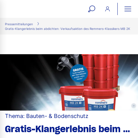
open
ope
search
mai
ation
Pressemitteilungen
Gratis-Klangerlebnis beim abdichten: Verkaufsaktion des Remmers-Klassikers MB 2K
form
navi
©
Thema: Bauten- & Bodenschutz
Gratis-Klangerlebnis beim abdichten