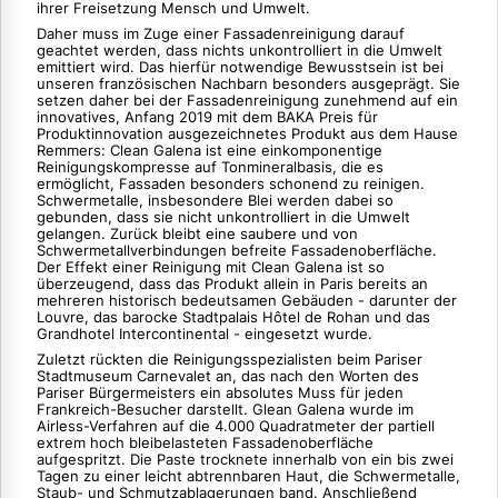
ihrer Freisetzung Mensch und Umwelt.
Daher muss im Zuge einer Fassadenreinigung darauf
geachtet werden, dass nichts unkontrolliert in die Umwelt
emittiert wird. Das hierfür notwendige Bewusstsein ist bei
unseren französischen Nachbarn besonders ausgeprägt. Sie
setzen daher bei der Fassadenreinigung zunehmend auf ein
innovatives, Anfang 2019 mit dem BAKA Preis für
Produktinnovation ausgezeichnetes Produkt aus dem Hause
Remmers: Clean Galena ist eine einkomponentige
Reinigungskompresse auf Tonmineralbasis, die es
ermöglicht, Fassaden besonders schonend zu reinigen.
Schwermetalle, insbesondere Blei werden dabei so
gebunden, dass sie nicht unkontrolliert in die Umwelt
gelangen. Zurück bleibt eine saubere und von
Schwermetallverbindungen befreite Fassadenoberfläche.
Der Effekt einer Reinigung mit Clean Galena ist so
überzeugend, dass das Produkt allein in Paris bereits an
mehreren historisch bedeutsamen Gebäuden - darunter der
Louvre, das barocke Stadtpalais Hôtel de Rohan und das
Grandhotel Intercontinental - eingesetzt wurde.
Zuletzt rückten die Reinigungsspezialisten beim Pariser
Stadtmuseum Carnevalet an, das nach den Worten des
Pariser Bürgermeisters ein absolutes Muss für jeden
Frankreich-Besucher darstellt. Glean Galena wurde im
Airless-Verfahren auf die 4.000 Quadratmeter der partiell
extrem hoch bleibelasteten Fassadenoberfläche
aufgespritzt. Die Paste trocknete innerhalb von ein bis zwei
Tagen zu einer leicht abtrennbaren Haut, die Schwermetalle,
Staub- und Schmutzablagerungen band. Anschließend