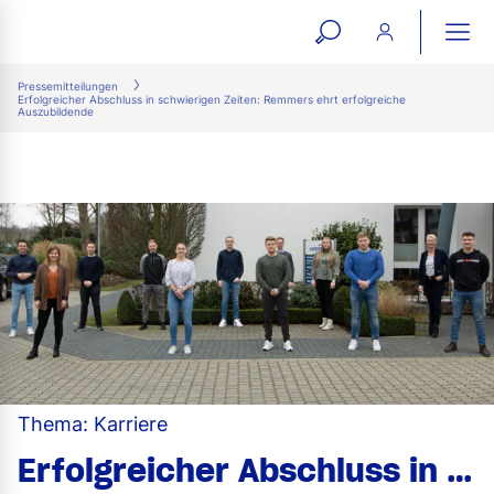
open
ope
search
mai
ation
Pressemitteilungen
Erfolgreicher Abschluss in schwierigen Zeiten: Remmers ehrt erfolgreiche
form
navi
Auszubildende
Thema: Karriere
Erfolgreicher Abschluss in schwierigen Zeiten