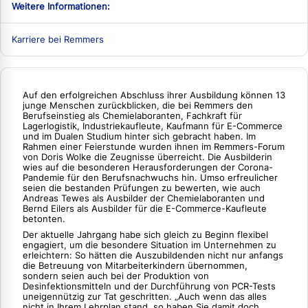
Weitere Informationen:
Karriere bei Remmers
Auf den erfolgreichen Abschluss ihrer Ausbildung können 13
junge Menschen zurückblicken, die bei Remmers den
Berufseinstieg als Chemielaboranten, Fachkraft für
Lagerlogistik, Industriekaufleute, Kaufmann für E-Commerce
und im Dualen Studium hinter sich gebracht haben. Im
Rahmen einer Feierstunde wurden ihnen im Remmers-Forum
von Doris Wolke die Zeugnisse überreicht. Die Ausbilderin
wies auf die besonderen Herausforderungen der Corona-
Pandemie für den Berufsnachwuchs hin. Umso erfreulicher
seien die bestanden Prüfungen zu bewerten, wie auch
Andreas Tewes als Ausbilder der Chemielaboranten und
Bernd Eilers als Ausbilder für die E-Commerce-Kaufleute
betonten.
Der aktuelle Jahrgang habe sich gleich zu Beginn flexibel
engagiert, um die besondere Situation im Unternehmen zu
erleichtern: So hätten die Auszubildenden nicht nur anfangs
die Betreuung von Mitarbeiterkindern übernommen,
sondern seien auch bei der Produktion von
Desinfektionsmitteln und der Durchführung von PCR-Tests
uneigennützig zur Tat geschritten. „Auch wenn das alles
nicht in Ihrem Lehrplan stand, so haben Sie damit doch