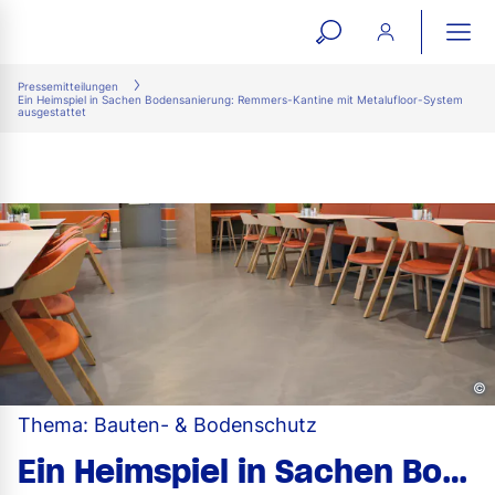
open
ope
search
mai
ation
Pressemitteilungen
Ein Heimspiel in Sachen Bodensanierung: Remmers-Kantine mit Metalufloor-System
form
navi
ausgestattet
©
Thema: Bauten- & Bodenschutz
Ein Heimspiel in Sachen Bodensanierung