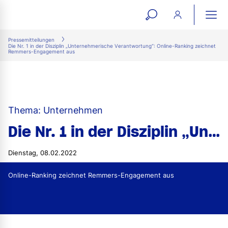
open
ope
search
mai
ation
Pressemitteilungen
Die Nr. 1 in der Disziplin „Unternehmerische Verantwortung“: Online-Ranking zeichnet
form
navi
Remmers-Engagement aus
Thema: Unternehmen
Die Nr. 1 in der Disziplin „Unternehmerische Verantwortung“
Dienstag, 08.02.2022
Online-Ranking zeichnet Remmers-Engagement aus