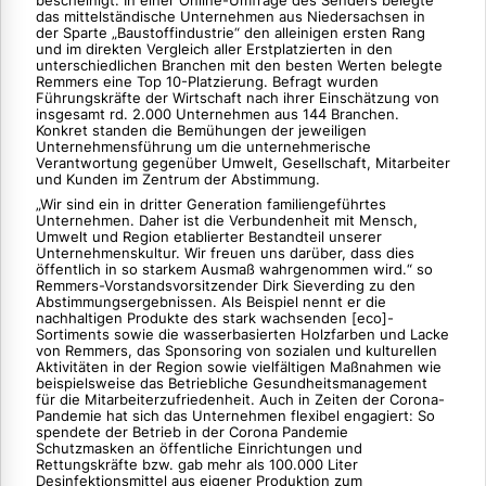
bescheinigt. In einer Online-Umfrage des Senders belegte
das mittelständische Unternehmen aus Niedersachsen in
der Sparte „Baustoffindustrie“ den alleinigen ersten Rang
und im direkten Vergleich aller Erstplatzierten in den
unterschiedlichen Branchen mit den besten Werten belegte
Remmers eine Top 10-Platzierung. Befragt wurden
Führungskräfte der Wirtschaft nach ihrer Einschätzung von
insgesamt rd. 2.000 Unternehmen aus 144 Branchen.
Konkret standen die Bemühungen der jeweiligen
Unternehmensführung um die unternehmerische
Verantwortung gegenüber Umwelt, Gesellschaft, Mitarbeiter
und Kunden im Zentrum der Abstimmung.
„Wir sind ein in dritter Generation familiengeführtes
Unternehmen. Daher ist die Verbundenheit mit Mensch,
Umwelt und Region etablierter Bestandteil unserer
Unternehmenskultur. Wir freuen uns darüber, dass dies
öffentlich in so starkem Ausmaß wahrgenommen wird.“ so
Remmers-Vorstandsvorsitzender Dirk Sieverding zu den
Abstimmungsergebnissen. Als Beispiel nennt er die
nachhaltigen Produkte des stark wachsenden [eco]-
Sortiments sowie die wasserbasierten Holzfarben und Lacke
von Remmers, das Sponsoring von sozialen und kulturellen
Aktivitäten in der Region sowie vielfältigen Maßnahmen wie
beispielsweise das Betriebliche Gesundheitsmanagement
für die Mitarbeiterzufriedenheit. Auch in Zeiten der Corona-
Pandemie hat sich das Unternehmen flexibel engagiert: So
spendete der Betrieb in der Corona Pandemie
Schutzmasken an öffentliche Einrichtungen und
Rettungskräfte bzw. gab mehr als 100.000 Liter
Desinfektionsmittel aus eigener Produktion zum