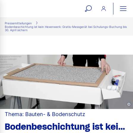
open
ope
search
mai
ation
Pressemitteilungen
Bodenbeschichtung ist kein Hexenwerk: Gratis-Messgerät bei Schulungs-Buchung bis
form
navi
30. April sichern
©
Thema: Bauten- & Bodenschutz
Bodenbeschichtung ist kein Hexenwerk