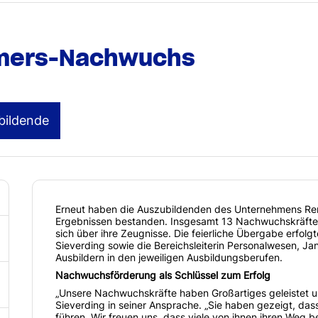
mmers-Nachwuchs
bildende
Erneut haben die Auszubildenden des Unternehmens Rem
Ergebnissen bestanden. Insgesamt 13 Nachwuchskräfte 
sich über ihre Zeugnisse. Die feierliche Übergabe erfol
Sieverding sowie die Bereichsleiterin Personalwesen, Ja
Ausbildern in den jeweiligen Ausbildungsberufen.
Nachwuchsförderung als Schlüssel zum Erfolg
„Unsere Nachwuchskräfte haben Großartiges geleistet und 
Sieverding in seiner Ansprache. „Sie haben gezeigt, da
führen. Wir freuen uns, dass viele von ihnen ihren Weg