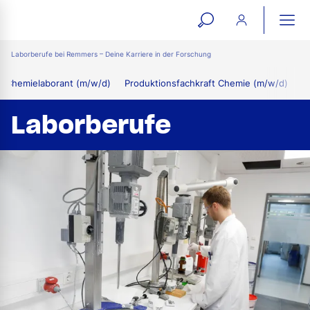
open
ope
search
mai
ation
Laborberufe bei Remmers – Deine Karriere in der Forschung
form
navi
Chemielaborant (m/w/d)
Produktionsfachkraft Chemie (m/w/d)
Laborberufe