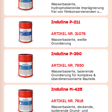
Wasserbasierte,
hydrophobierende Imprägnierung
frei von filmkonservierenden und
holzschützenden bioziden
Wirkstoffen auf Basis
Induline P-211
massebilanzierter Bindemittel
ARTIKEL NR. 31076
Wasserbasierte, weiße
Grundierung
Induline P-390
ARTIKEL NR. 7950
Wasserbasierte, lasierende
Grundierung für komplexe &
überdimensionierte Bauteile
Induline M-425
ARTIKEL NR. 7918
Wasserbasierte, deckende,
isolierende Grund- und