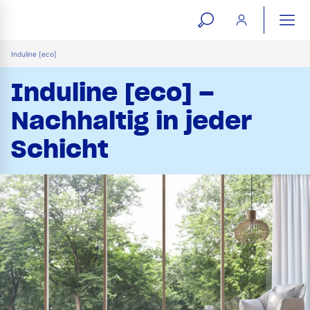
open
ope
search
mai
ation
Induline [eco]
form
navi
Induline [eco] –
Nachhaltig in jeder
Schicht