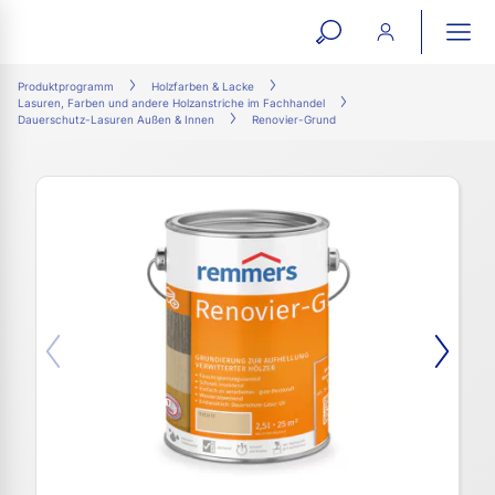
open
ope
search
mai
ation
Produktprogramm
Holzfarben & Lacke
Lasuren, Farben und andere Holzanstriche im Fachhandel
form
navi
Dauerschutz-Lasuren Außen & Innen
Renovier-Grund