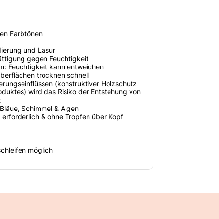
nten Farbtönen
g
dierung und Lasur
ättigung gegen Feuchtigkeit
lm: Feuchtigkeit kann entweichen
erflächen trocknen schnell
erungseinflüssen (konstruktiver Holzschutz
duktes) wird das Risiko der Entstehung von
t
 Bläue, Schimmel & Algen
 erforderlich & ohne Tropfen über Kopf
hleifen möglich