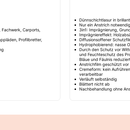
Dünnschichtlasur in brilla
Nur ein Anstrich notwendi
, Fachwerk, Carports,
3in1: Imprägnierung, Grun
Imprägniereffekt: Holzabs
ppläden, Profilbretter,
Diffusionsoffener Schutzfi
Hydrophobierend: nasse Ob
ng
Durch den Schutz vor Witt
und Feuchteschutz des Pro
Bläue und Fäulnis reduzier
Anstrichfilm geschützt vor
Cremeform: kein Aufrühren
verarbeitbar
Verläuft selbständig
Blättert nicht ab
Nachbehandlung ohne Ansc