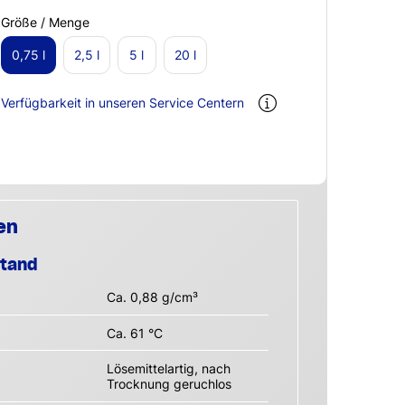
Größe / Menge
0,75 l
2,5 l
5 l
20 l
Verfügbarkeit in unseren Service Centern
en
stand
Ca. 0,88 g/cm³
Ca. 61 °C
Lösemittelartig, nach
Trocknung geruchlos