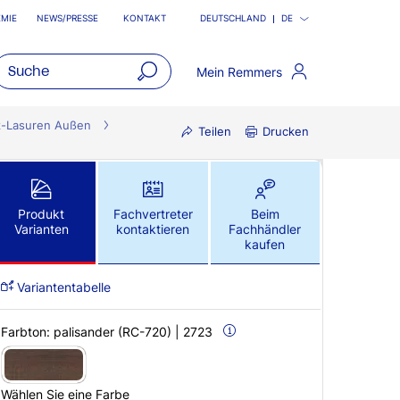
MIE
NEWS/PRESSE
KONTAKT
DEUTSCHLAND
DE
Mein Remmers
open
main
z-Lasuren Außen
Teilen
Drucken
navigatio
Produkt
Fachvertreter
Beim
Varianten
kontaktieren
Fachhändler
kaufen
Variantentabelle
Farbton:
palisander (RC-720) | 2723
Wählen Sie eine Farbe