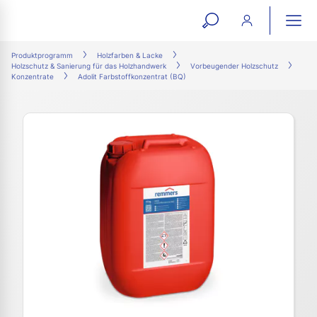
open
ope
search
mai
ation
Produktprogramm
Holzfarben & Lacke
Holzschutz & Sanierung für das Holzhandwerk
Vorbeugender Holzschutz
form
navi
Konzentrate
Adolit Farbstoffkonzentrat (BQ)