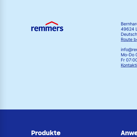
Bernha
49624 
Deutsch
Route b
info@r
Mo-Do 0
Fr 07:0
Kontakt
Produkte
Anw