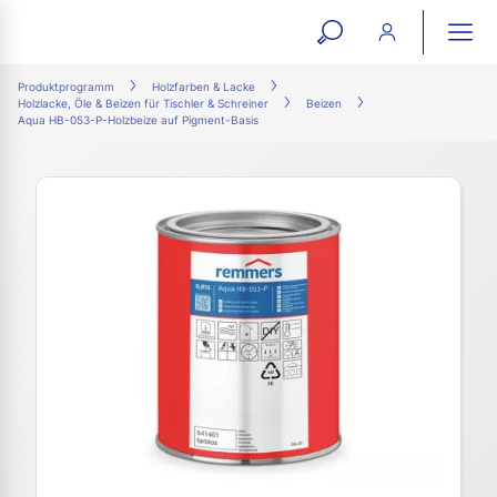
open
ope
search
mai
ation
Produktprogramm
Holzfarben & Lacke
Holzlacke, Öle & Beizen für Tischler & Schreiner
Beizen
form
navi
Aqua HB-053-P-Holzbeize auf Pigment-Basis