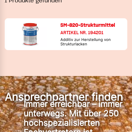
1 Produkte gefunden
SM-820-Strukturmittel
ARTIKEL NR. 194201
Additiv zur Herstellung von
Strukturlacken
Ansprechpartner finden
Immer erreichbar – immer
unterwegs. Mit über 250
hochspezialisierten