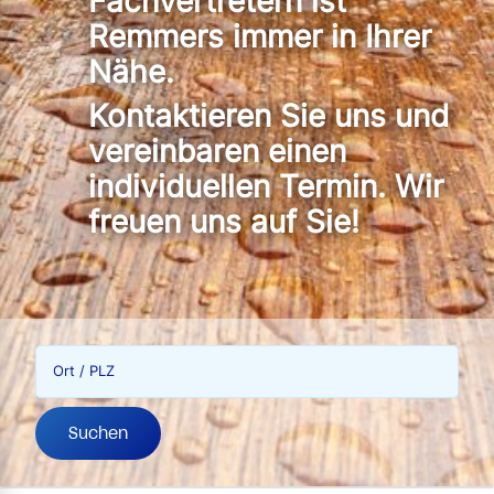
Fachvertretern ist
Remmers immer in Ihrer
Nähe.
Kontaktieren Sie uns und
vereinbaren einen
individuellen Termin. Wir
freuen uns auf Sie!
Ort / PLZ
Suchen