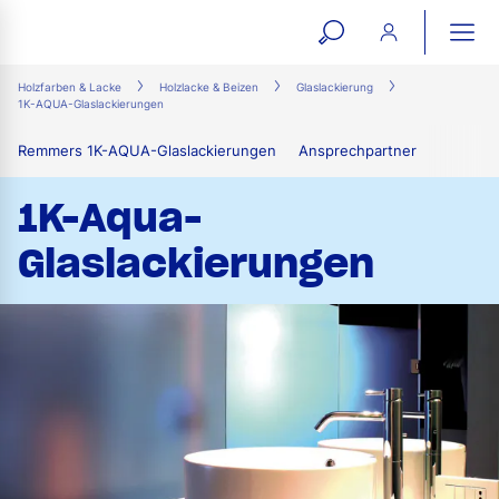
open
ope
search
mai
ation
Holzfarben & Lacke
Holzlacke & Beizen
Glaslackierung
1K-AQUA-Glaslackierungen
form
navi
Remmers 1K-AQUA-Glaslackierungen
Ansprechpartner
1K-Aqua-
Glaslackierungen